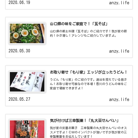
2020.06.19
anzy.life
山口県の味をご家庭で！「瓦そば」
山口県の郷土料理「瓦そば」のご紹介です！我が家の節
約！かさ増し！アレンジもご紹介していますよ。
2020.05.30
anzy.life
お取り寄せ「もり家」エッジが立ったうどん！
うどん「もり家」のご紹介です。遠出を控えている皆さ
ん！お取り寄せ可能なので本場！香川のうどんの味をご
家庭で堪能できますよ！
2020.05.27
anzy.life
気が付けば三幸製菓！「丸大豆せんべい」
我が家の定番お菓子 三幸製菓の丸大豆せんべいのオス
スメですよ！ＣＭのインパクトが強いですが我が家の三
幸製菓愛をお伝えしています！