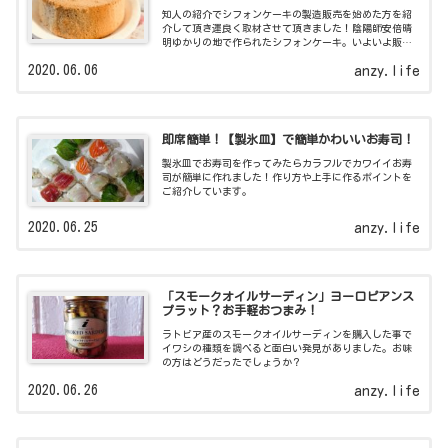
知人の紹介でシフォンケーキの製造販売を始めた方を紹
介して頂き運良く取材させて頂きました！陰陽師安倍晴
明ゆかりの地で作られたシフォンケーキ。いよいよ販売
されますよ！
2020.06.06
anzy.life
即席簡単！【製氷皿】で簡単かわいいお寿司！
製氷皿でお寿司を作ってみたらカラフルでカワイイお寿
司が簡単に作れました！作り方や上手に作るポイントを
ご紹介しています。
2020.06.25
anzy.life
「スモークオイルサーディン」ヨーロピアンス
プラット？お手軽おつまみ！
ラトビア産のスモークオイルサーディンを購入した事で
イワシの種類を調べると面白い発見がありました。お味
の方はどうだったでしょうか？
2020.06.26
anzy.life