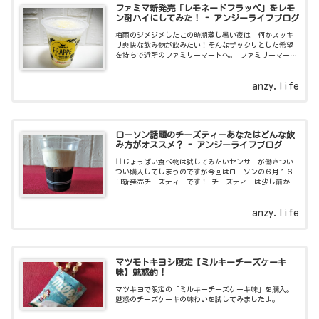
ファミマ新発売「レモネードフラッペ」をレモ
ン酎ハイにしてみた！ - アンジーライフブログ
梅雨のジメジメしたこの時期蒸し暑い夜は 何かスッキ
リ爽快な飲み物が飲みたい！そんなザックリとした希望
を持ちで近所のファミリーマートへ。 ファミリーマート
のフラッペシリーズ毎回 色々と新商品が発売されてい
ます。２０２０年の
anzy.life
ローソン話題のチーズティーあなたはどんな飲
み方がオススメ？ - アンジーライフブログ
甘じょっぱい食べ物は試してみたいセンサーが働きつい
つい購入してしまうのですが今回はローソンの６月１６
日新発売チーズティーです！ チーズティーは少し前か
ら 各メディアでも取り上げられ流行っているのは知っ
ていましたが近場で発
anzy.life
マツモトキヨシ限定【ミルキーチーズケーキ
味】魅惑的！
マツキヨで限定の「ミルキーチーズケーキ味」を購入。
魅惑のチーズケーキの味わいを試してみましたよ。