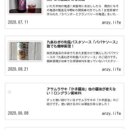
いただき物の梅酒！来客時にお出ししたら 偶然にもそ
の梅酒の製造元中野BCの関係者の方でした！女性目線で
作られた「ラベンダーとクランベリーの梅酒」をいただ
きながら日本庭園がある酒蔵、中野BCの貴重なお話を伺
2020.07.11
anzy.life
いましたよ。
九条ねぎの和風パスタソース「パパヤソース」
誰でも簡単調理！
自然派食品のお店でたまたま見かけて購入したパパヤソ
ースの「九条ねぎの和風パスタソース」のご紹介です。
簡単調理が出来て化学調味料を使っていないパスタソー
スですよ。
2020.08.21
anzy.life
アサムラサキ「かき醤油」他の醤油が使えな
い！ロングラン調味料
ずっと使い続けているアサムラサキの「かき醬油」のご
紹介です。使い続けるのには理由がありました！
2020.09.08
anzy.life