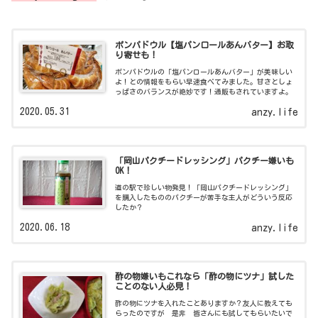
ポンパドウル【塩パンロールあんバター】お取
り寄せも！
ポンパドウルの「塩パンロールあんバター」が美味しい
よ！との情報をもらい早速食べてみました。甘さとしょ
っぱさのバランスが絶妙です！通販もされていますよ。
2020.05.31
anzy.life
「岡山パクチードレッシング」パクチー嫌いも
OK！
道の駅で珍しい物発見！「岡山パクチードレッシング」
を購入したもののパクチーが苦手な主人がどういう反応
したか？
2020.06.18
anzy.life
酢の物嫌いもこれなら「酢の物にツナ」試した
ことのない人必見！
酢の物にツナを入れたことありますか？友人に教えても
らったのですが 是非 皆さんにも試してもらいたいで