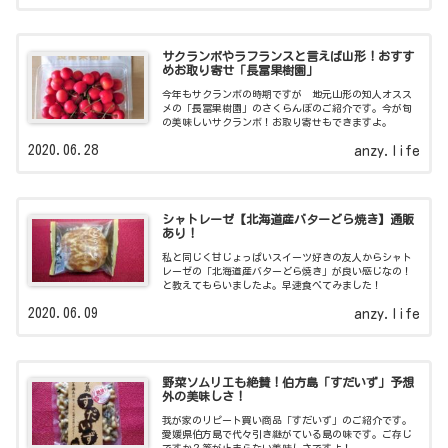
サクランボやラフランスと言えば山形！おすす
めお取り寄せ「長冨果樹園」
今年もサクランボの時期ですが 地元山形の知人オスス
メの「長冨果樹園」のさくらんぼのご紹介です。今が旬
の美味しいサクランボ！お取り寄せもできますよ。
2020.06.28
anzy.life
シャトレーゼ【北海道産バターどら焼き】通販
あり！
私と同じく甘じょっぱいスイーツ好きの友人からシャト
レーゼの「北海道産バターどら焼き」が良い感じなの！
と教えてもらいましたよ。早速食べてみました！
2020.06.09
anzy.life
野菜ソムリエも絶賛！伯方島「すだいず」予想
外の美味しさ！
我が家のリピート買い商品「すだいず」のご紹介です。
愛媛県伯方島で代々引き継がている島の味です。ご存じ