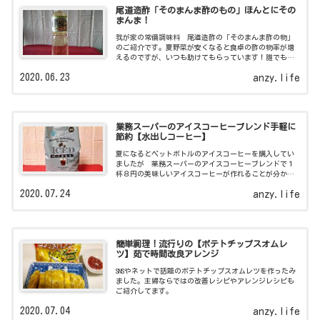
尾道造酢「そのまんま酢のもの」ほんとにその
まんま！
我が家の常備調味料 尾道造酢の「そのまんま酢の物」
のご紹介です。夏野菜が安くなると食卓の酢の物率が増
えるのですが、いつも助けてもらっています！誰でも簡
単に絶品酢の物が作れますよ！
2020.06.23
anzy.life
業務スーパーのアイスコーヒーブレンド手軽に
節約【水出しコーヒー】
夏になるとペットボトルのアイスコーヒーを購入してい
ましたが 業務スーパーのアイスコーヒーブレンドで１
杯８円の美味しいアイスコーヒーが作れることが分かり
ました。簡単でコスパに優れエコにもなる水出しコーヒ
2020.07.24
anzy.life
ーの作り方のご紹介です。
簡単調理！流行りの【ポテトチップスオムレ
ツ】茹で時間改良アレンジ
SNSやネットで話題のポテトチップスオムレツを作ったみ
ました。主婦ならではの改善レシピやアレンジレシピも
ご紹介してます。
2020.07.04
anzy.life