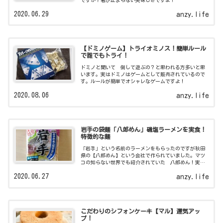
ですか？箸が止まらない美味しさですよ！
2020.06.29
anzy.life
【ドミノゲーム】トライオミノス！簡単ルール
で誰でもトライ！
ドミノと聞いて 倒して遊ぶの？と思われる方多いと思
います。実はドミノはゲームとして販売されているので
す。ルールが簡単でオシャレなゲームですよ！
2020.08.06
anzy.life
岩手の袋麺「八郎めん」磯塩ラーメンを実食！
特徴的な麺
「岩手」という名前のラーメンをもらったのですが秋田
県の【八郎めん】という会社で作られていました。マツ
コの知らない世界でも紹介されていた 八郎めん！実食
しましたよ。
2020.06.27
anzy.life
こだわりのシフォンケーキ【マル】運気アッ
プ！