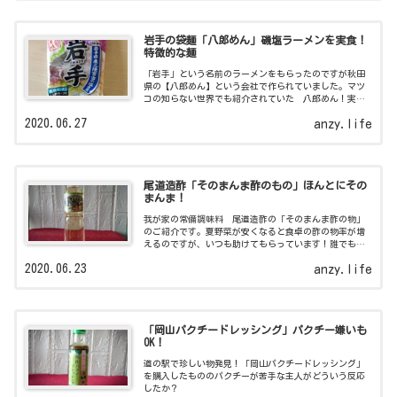
岩手の袋麺「八郎めん」磯塩ラーメンを実食！
特徴的な麺
「岩手」という名前のラーメンをもらったのですが秋田
県の【八郎めん】という会社で作られていました。マツ
コの知らない世界でも紹介されていた 八郎めん！実食
しましたよ。
2020.06.27
anzy.life
尾道造酢「そのまんま酢のもの」ほんとにその
まんま！
我が家の常備調味料 尾道造酢の「そのまんま酢の物」
のご紹介です。夏野菜が安くなると食卓の酢の物率が増
えるのですが、いつも助けてもらっています！誰でも簡
単に絶品酢の物が作れますよ！
2020.06.23
anzy.life
「岡山パクチードレッシング」パクチー嫌いも
OK！
道の駅で珍しい物発見！「岡山パクチードレッシング」
を購入したもののパクチーが苦手な主人がどういう反応
したか？