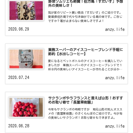
野菜ソムリエも絶賛！伯方島「すだいず」予想
外の美味しさ！
我が家のリピート買い商品「すだいず」のご紹介です。
愛媛県伯方島で代々引き継がている島の味です。ご存じ
ですか？箸が止まらない美味しさですよ！
2020.06.29
anzy.life
業務スーパーのアイスコーヒーブレンド手軽に
節約【水出しコーヒー】
夏になるとペットボトルのアイスコーヒーを購入してい
ましたが 業務スーパーのアイスコーヒーブレンドで１
杯８円の美味しいアイスコーヒーが作れることが分かり
ました。簡単でコスパに優れエコにもなる水出しコーヒ
2020.07.24
anzy.life
ーの作り方のご紹介です。
サクランボやラフランスと言えば山形！おすす
めお取り寄せ「長冨果樹園」
今年もサクランボの時期ですが 地元山形の知人オスス
メの「長冨果樹園」のさくらんぼのご紹介です。今が旬
の美味しいサクランボ！お取り寄せもできますよ。
2020.06.28
anzy.life