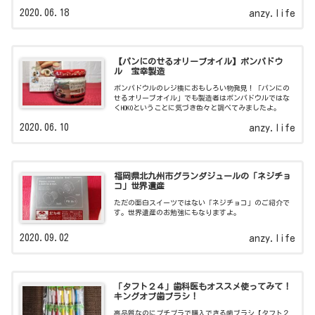
2020.06.18
anzy.life
【パンにのせるオリーブオイル】ポンパドウ
ル 宝幸製造
ポンパドウルのレジ横におもしろい物発見！「パンにの
せるオリーブオイル」でも製造者はポンパドウルではな
くHOKOということに気づき色々と調べてみましたよ。
2020.06.10
anzy.life
福岡県北九州市グランダジュールの「ネジチョ
コ」世界遺産
ただの面白スイーツではない「ネジチョコ」のご紹介で
す。世界遺産のお勉強にもなりますよ。
2020.09.02
anzy.life
「タフト２４」歯科医もオススメ使ってみて！
キングオブ歯ブラシ！
高品質なのにプチプラで購入できる歯ブラシ【タフト２