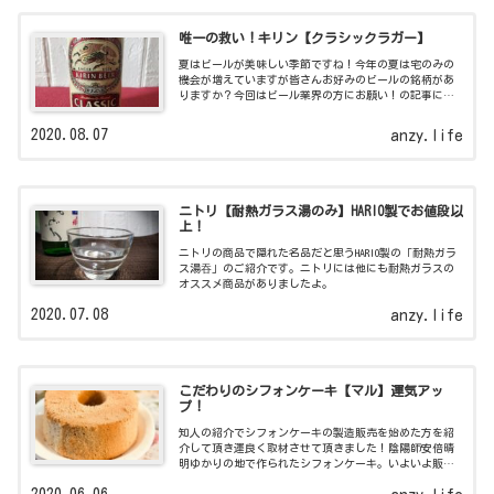
唯一の救い！キリン【クラシックラガー】
夏はビールが美味しい季節ですね！今年の夏は宅のみの
機会が増えていますが皆さんお好みのビールの銘柄があ
りますか？今回はビール業界の方にお願い！の記事にな
りました。
2020.08.07
anzy.life
ニトリ【耐熱ガラス湯のみ】HARIO製でお値段以
上！
ニトリの商品で隠れた名品だと思うHARIO製の「耐熱ガラ
ス湯吞」のご紹介です。ニトリには他にも耐熱ガラスの
オススメ商品がありましたよ。
2020.07.08
anzy.life
こだわりのシフォンケーキ【マル】運気アッ
プ！
知人の紹介でシフォンケーキの製造販売を始めた方を紹
介して頂き運良く取材させて頂きました！陰陽師安倍晴
明ゆかりの地で作られたシフォンケーキ。いよいよ販売
されますよ！
2020.06.06