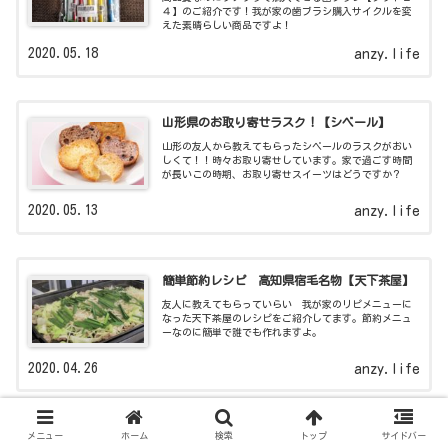
４】のご紹介です！我が家の歯ブラシ購入サイクルを変
えた素晴らしい商品ですよ！
2020.05.18
anzy.life
山形県のお取り寄せラスク！【シベール】
山形の友人から教えてもらったシベールのラスクがおい
しくて！！時々お取り寄せしています。家で過ごす時間
が長いこの時期、お取り寄せスイーツはどうですか？
2020.05.13
anzy.life
簡単節約レシピ 高知県宿毛名物【天下茶屋】
友人に教えてもらっていらい 我が家のリピメニューに
なった天下茶屋のレシピをご紹介してます。節約メニュ
ーなのに簡単で誰でも作れますよ。
2020.04.26
anzy.life
すし酢だけじゃもったい！「馬路ずしの素」
メニュー
ホーム
検索
トップ
サイドバー