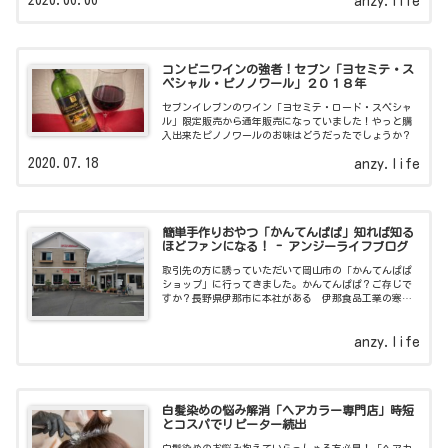
anzy.life
コンビニワインの強者！セブン「ヨセミテ・ス
ペシャル・ピノノワール」２０１８年
セブンイレブンのワイン「ヨセミテ・ロード・スペシャ
ル」限定販売から通年販売になっていました！やっと購
入出来たピノノワールのお味はどうだったでしょうか？
2020.07.18
anzy.life
簡単手作りおやつ「かんてんぱぱ」知れば知る
ほどファンになる！ - アンジーライフブログ
取引先の方に誘っていただいて岡山市の「かんてんぱぱ
ショップ」に行ってきました。かんてんぱぱ？ご存じで
すか？長野県伊那市に本社がある 伊那食品工業の寒天
の商品を販売されているお店なのです。 取引先の方は
仕事の関係で岡山市
anzy.life
白髪染めの悩み解消「ヘアカラー専門店」時短
とコスパでリピーター続出