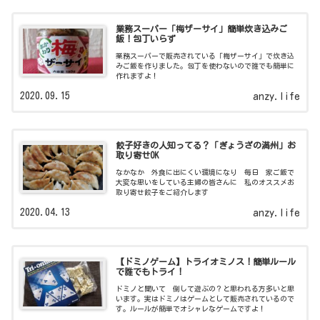
業務スーパー「梅ザーサイ」簡単炊き込みご
飯！包丁いらず
業務スーパーで販売されている「梅ザーサイ」で炊き込
みご飯を作りました。包丁を使わないので誰でも簡単に
作れますよ！
2020.09.15
anzy.life
餃子好きの人知ってる？「ぎょうざの満州」お
取り寄せOK
なかなか 外食に出にくい環境になり 毎日 家ご飯で
大変な思いをしている主婦の皆さんに 私のオススメお
取り寄せ餃子をご紹介します
2020.04.13
anzy.life
【ドミノゲーム】トライオミノス！簡単ルール
で誰でもトライ！
ドミノと聞いて 倒して遊ぶの？と思われる方多いと思
います。実はドミノはゲームとして販売されているので
す。ルールが簡単でオシャレなゲームですよ！