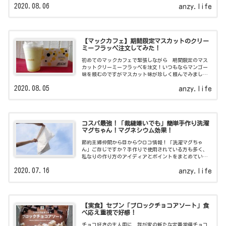
2020.08.06
anzy.life
【マックカフェ】期間限定マスカットのクリー
ミーフラッペ注文してみた！
初めてのマックカフェで緊張しながら 期間限定のマス
カットクリーミーフラッペを注文！いつもならマンゴー
味を頼むのですがマスカット味が珍しく頼んでみまし
た。シフォンケーキもテイクアウトしてみましたよ。
2020.08.05
anzy.life
コスパ最強！「裁縫嫌いでも」簡単手作り洗濯
マグちゃん！マグネシウム効果！
節約主婦仲間から目からウロコ情報！「洗濯マグちゃ
ん」ご存じですか？手作りで使用されている方も多く、
私なりの作り方のアイディアとポイントをまとめていま
すよ！
2020.07.16
anzy.life
【実食】セブン「ブロックチョコアソート」食
べ応え重視で好感！
チョコ好きの主人用に 我が家の新たな定番常備チョコ