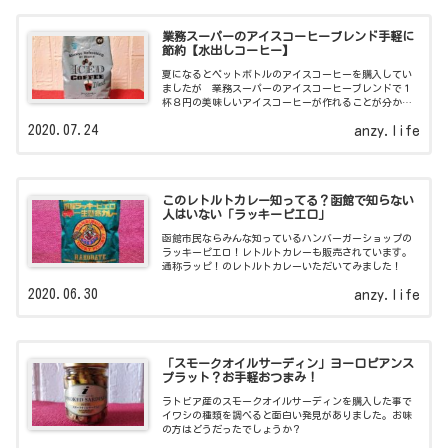
業務スーパーのアイスコーヒーブレンド手軽に
節約【水出しコーヒー】
夏になるとペットボトルのアイスコーヒーを購入してい
ましたが 業務スーパーのアイスコーヒーブレンドで１
杯８円の美味しいアイスコーヒーが作れることが分かり
ました。簡単でコスパに優れエコにもなる水出しコーヒ
2020.07.24
anzy.life
ーの作り方のご紹介です。
このレトルトカレー知ってる？函館で知らない
人はいない「ラッキーピエロ」
函館市民ならみんな知っているハンバーガーショップの
ラッキーピエロ！レトルトカレーも販売されています。
通称ラッピ！のレトルトカレーいただいてみました！
2020.06.30
anzy.life
「スモークオイルサーディン」ヨーロピアンス
プラット？お手軽おつまみ！
ラトビア産のスモークオイルサーディンを購入した事で
イワシの種類を調べると面白い発見がありました。お味
の方はどうだったでしょうか？