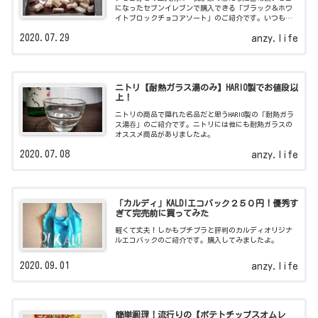
になったセブンイレブンで購入できる「ブラック＆ホワ
イトブロックチョコアソート」のご紹介です。いつも購
入しているキットカットと比較してみました！
2020.07.29
anzy.life
ニトリ【耐熱ガラス湯のみ】HARIO製でお値段以
上！
ニトリの商品で隠れた名品だと思うHARIO製の「耐熱ガラ
ス湯吞」のご紹介です。ニトリには他にも耐熱ガラスの
オススメ商品がありましたよ。
2020.07.08
anzy.life
「カルディ」KALDIエコバック２５０円！優秀す
ぎて完売前に買ってみた
軽くて丈夫！しかもプチプラと評判のカルディオリジナ
ルエコバックのご紹介です。購入してみましたよ。
2020.09.01
anzy.life
簡単調理！流行りの【ポテトチップスオムレ