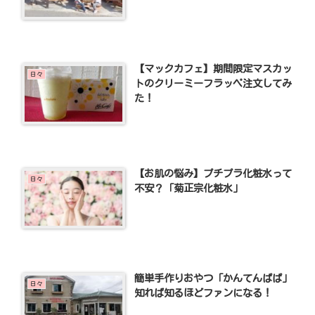
【マックカフェ】期間限定マスカッ
日々
トのクリーミーフラッペ注文してみ
た！
【お肌の悩み】プチプラ化粧水って
日々
不安？「菊正宗化粧水」
簡単手作りおやつ「かんてんぱぱ」
日々
知れば知るほどファンになる！