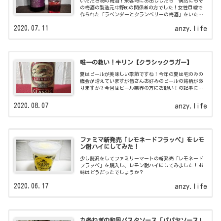
いただき物の梅酒！来客時にお出ししたら 偶然にもそ
の梅酒の製造元中野BCの関係者の方でした！女性目線で
作られた「ラベンダーとクランベリーの梅酒」をいただ
きながら日本庭園がある酒蔵、中野BCの貴重なお話を伺
2020.07.11
anzy.life
いましたよ。
唯一の救い！キリン【クラシックラガー】
夏はビールが美味しい季節ですね！今年の夏は宅のみの
機会が増えていますが皆さんお好みのビールの銘柄があ
りますか？今回はビール業界の方にお願い！の記事にな
りました。
2020.08.07
anzy.life
ファミマ新発売「レモネードフラッペ」をレモ
ン酎ハイにしてみた！
少し贅沢をしてファミリーマートの新発売「レモネード
フラッペ」を購入し、レモン酎ハイにしてみました！お
味はどうだったでしょうか？
2020.06.17
anzy.life
九条ねぎの和風パスタソース「パパヤソース」