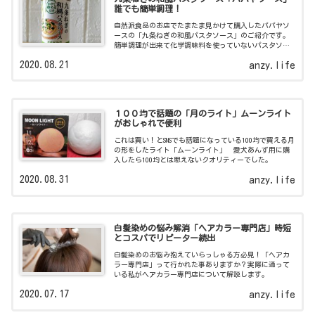
誰でも簡単調理！
自然派食品のお店でたまたま見かけて購入したパパヤソ
ースの「九条ねぎの和風パスタソース」のご紹介です。
簡単調理が出来て化学調味料を使っていないパスタソー
スですよ。
2020.08.21
anzy.life
１００均で話題の「月のライト」ムーンライト
がおしゃれで便利
これは買い！とSNSでも話題になっている100均で買える月
の形をしたライト「ムーンライト」 愛犬あんず用に購
入したら100均とは思えないクオリティーでした。
2020.08.31
anzy.life
白髪染めの悩み解消「ヘアカラー専門店」時短
とコスパでリピーター続出
白髪染めのお悩み抱えていらっしゃる方必見！「ヘアカ
ラー専門店」って行かれた事ありますか？実際に通って
いる私がヘアカラー専門店について解説します。
2020.07.17
anzy.life