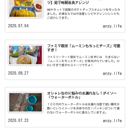
ツ】茹で時間改良アレンジ
SNSやネットで話題のポテトチップスオムレツを作ったみ
ました。主婦ならではの改善レシピやアレンジレシピも
ご紹介してます。
2020.07.04
anzy.life
ファミマ限定「ムーミンもちっとチーズ」可愛
すぎ！
ファミリーマート限定でムーミン好きには たまらない
「ムーミンもちっとチーズ」が発売されていました。か
わいすぎて癒されスイーツですよ！
2020.08.27
anzy.life
オシャレなのに悩みの水漏れなし！ダイソー
「ウォーターボトル」
１００均のウォーターボトルは水漏れ注意で使い勝手が
悪いというイメージをお持ちの方！パッキンがついて漏
れないウォーターボトルに進化していますよ。
2020.07.23
anzy.life