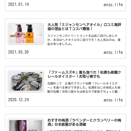
イス！のご紹介です。
2021.01.14
anzy.life
大人気「ミジャンセンヘアオイル」口コミ高評
価の理由とは？コスパ最強！
ミジャンセンのトリートメントを以前ご紹介しました
が、本日はヘアオイルのご紹介です！大人気なのは、理
由がありましたよ。
2021.03.30
anzy.life
「ファームスズキ」嵐も食べた！松潤も絶賛ク
レールオイスター！お取り寄せも
念願叶って 広島のブランド牡蠣「クレールオイスタ
ー」を食べる事ができました。松潤をはじめ有名人も絶
賛の牡蠣！お取り寄せも出来るので家族でちょっと贅沢
な時間を過ごしてみるのはどうでしょう？
2020.12.24
anzy.life
おすすめ梅酒「ラベンダーとクランベリーの梅
酒」日本庭園がある酒蔵