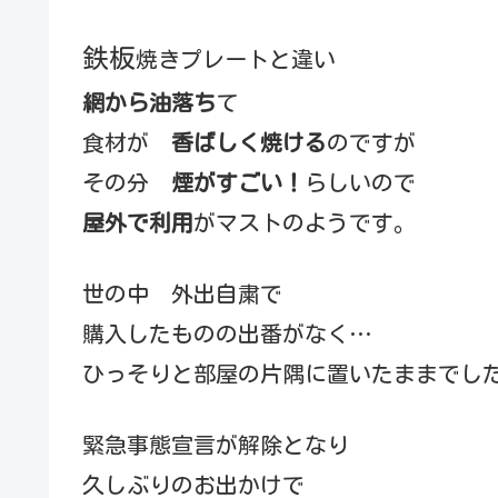
鉄板
焼きプレートと違い
網から油落ち
て
食材が
香ばしく焼ける
のですが
その分
煙がすごい！
らしいので
屋外で利用
がマストのようです。
世の中 外出自粛で
購入したものの出番がなく…
ひっそりと部屋の片隅に置いたままでし
緊急事態宣言が解除となり
久しぶりのお出かけで