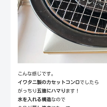
こんな感じです。
イワタニ製のカセットコンロ
でしたら
がっちり
五徳にハマり
ます！
水を入れる構造
なので