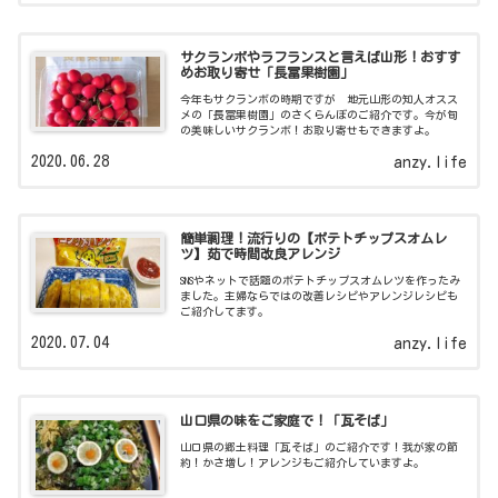
サクランボやラフランスと言えば山形！おすす
めお取り寄せ「長冨果樹園」
今年もサクランボの時期ですが 地元山形の知人オスス
メの「長冨果樹園」のさくらんぼのご紹介です。今が旬
の美味しいサクランボ！お取り寄せもできますよ。
2020.06.28
anzy.life
簡単調理！流行りの【ポテトチップスオムレ
ツ】茹で時間改良アレンジ
SNSやネットで話題のポテトチップスオムレツを作ったみ
ました。主婦ならではの改善レシピやアレンジレシピも
ご紹介してます。
2020.07.04
anzy.life
山口県の味をご家庭で！「瓦そば」
山口県の郷土料理「瓦そば」のご紹介です！我が家の節
約！かさ増し！アレンジもご紹介していますよ。