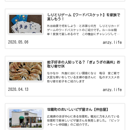
しりとりゲーム【ワードバスケット】を家族で
楽しもう！
外出自粛で何をしよう…とお困りの方 しりとりカード
ゲームのワードバスケットのご紹介です。ルールは簡
単！家族で楽しめるので この機会にチャレンジしてみ
てはいかがでしょう！
2020.05.06
anzy.life
餃子好きの人知ってる？「ぎょうざの満州」お
取り寄せOK
なかなか 外食に出にくい環境になり 毎日 家ご飯で
大変な思いをしている主婦の皆さんに 私のオススメお
取り寄せ餃子をご紹介します
2020.04.13
anzy.life
世羅町のおいしいピザ屋さん【仲田屋】
広島県のほぼ中心にある世羅町。観光に力を入れている
世羅町で美味しいピザ屋さんを発見しました。「ピッツ
ァモーレ仲田屋」のご紹介です。