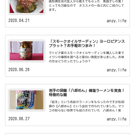
高知県在住の友人から教えてもらった 馬路ずしの素！
とっても万能なので オススメの一品と共にご紹介して
ます。
2020.04.21
anzy.life
「スモークオイルサーディン」ヨーロピアンス
プラット？お手軽おつまみ！
ラトビア産のスモークオイルサーディンを購入した事で
イワシの種類を調べると面白い発見がありました。お味
の方はどうだったでしょうか？
2020.06.26
anzy.life
岩手の袋麺「八郎めん」磯塩ラーメンを実食！
特徴的な麺
「岩手」という名前のラーメンをもらったのですが秋田
県の【八郎めん】という会社で作られていました。マツ
コの知らない世界でも紹介されていた 八郎めん！実食
しましたよ。
2020.06.27
anzy.life