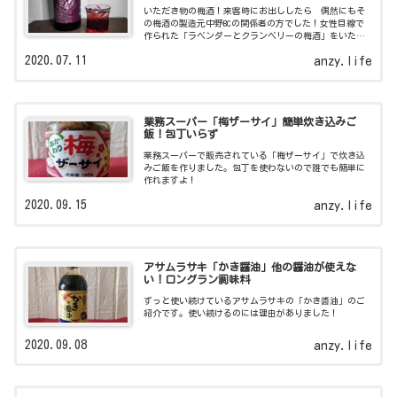
いただき物の梅酒！来客時にお出ししたら 偶然にもそ
の梅酒の製造元中野BCの関係者の方でした！女性目線で
作られた「ラベンダーとクランベリーの梅酒」をいただ
きながら日本庭園がある酒蔵、中野BCの貴重なお話を伺
2020.07.11
anzy.life
いましたよ。
業務スーパー「梅ザーサイ」簡単炊き込みご
飯！包丁いらず
業務スーパーで販売されている「梅ザーサイ」で炊き込
みご飯を作りました。包丁を使わないので誰でも簡単に
作れますよ！
2020.09.15
anzy.life
アサムラサキ「かき醤油」他の醤油が使えな
い！ロングラン調味料
ずっと使い続けているアサムラサキの「かき醬油」のご
紹介です。使い続けるのには理由がありました！
2020.09.08
anzy.life