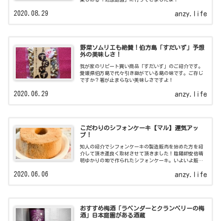
2020.08.29
anzy.life
野菜ソムリエも絶賛！伯方島「すだいず」予想
外の美味しさ！
我が家のリピート買い商品「すだいず」のご紹介です。
愛媛県伯方島で代々引き継がている島の味です。ご存じ
ですか？箸が止まらない美味しさですよ！
2020.06.29
anzy.life
こだわりのシフォンケーキ【マル】運気アッ
プ！
知人の紹介でシフォンケーキの製造販売を始めた方を紹
介して頂き運良く取材させて頂きました！陰陽師安倍晴
明ゆかりの地で作られたシフォンケーキ。いよいよ販売
されますよ！
2020.06.06
anzy.life
おすすめ梅酒「ラベンダーとクランベリーの梅
酒」日本庭園がある酒蔵