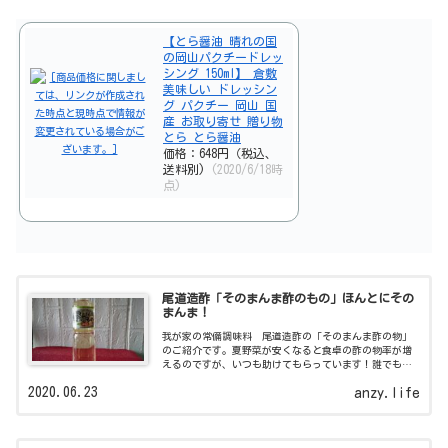
【とら醤油 晴れの国
の岡山パクチードレッ
シング 150ml】 倉敷
美味しい ドレッシン
グ パクチー 岡山 国
産 お取り寄せ 贈り物
とら とら醤油
価格：648円（税込、
送料別)
(2020/6/18時
点)
尾道造酢「そのまんま酢のもの」ほんとにその
まんま！
我が家の常備調味料 尾道造酢の「そのまんま酢の物」
のご紹介です。夏野菜が安くなると食卓の酢の物率が増
えるのですが、いつも助けてもらっています！誰でも簡
単に絶品酢の物が作れますよ！
2020.06.23
anzy.life