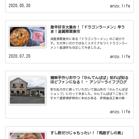
2020.05.30
anzy.life
激辛好き大集合！「ドラゴンラーメン」辛う
ま！滋賀県栗東市
滋賀県栗東市にある「ドラゴンラーメン」のご紹介で
す。ただ辛いだけではなくスタミナもつくドラゴンラー
メン！超激辛も注文してみましたよ。
2020.07.20
anzy.life
簡単手作りおやつ「かんてんぱぱ」知れば知る
ほどファンになる！ - アンジーライフブログ
取引先の方に誘っていただいて岡山市の「かんてんぱぱ
ショップ」に行ってきました。かんてんぱぱ？ご存じで
すか？長野県伊那市に本社がある 伊那食品工業の寒天
の商品を販売されているお店なのです。 取引先の方は
仕事の関係で岡山市
anzy.life
すし酢だけじゃもったい！「馬路ずしの素」