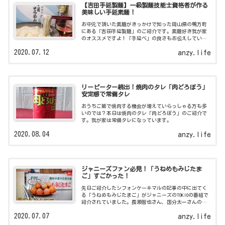
【吉田手延製麺】一級製麺技能士資格者が作る
美味しい手延素麺！
お中元で頂いた素麺がきっかけで知った岡山県の鴨方町
にある「吉田手延製麺」のご紹介です。素麺好き我が家
のオススメですよ！「手延べ」の良さもお伝えしていま
す。
2020.07.12
anzy.life
リーピーター続出！焼肉のタレ「肉どろぼう」
安定感で常備タレ
おうちご飯で焼肉する機会が増えていらっしゃる方も多
いのでは？本日は焼肉のタレ「肉どろぼう」のご紹介で
す。我が家は常備タレになっています。
2020.08.04
anzy.life
ジャニーズファン必見！「うねめもみじたま
ご」すごかった！
先日ご紹介したシフォンケーキマルの記事の中に出てく
る「うねめもみじたまご」がジャニーズのTOKIOの番組で
紹介されていました。長瀬智也さん、国分太一さんの他
にも関ジャニ∞の丸山隆平さんも「うねめもみじたま
2020.07.07
anzy.life
ご」召し上がってますよ！