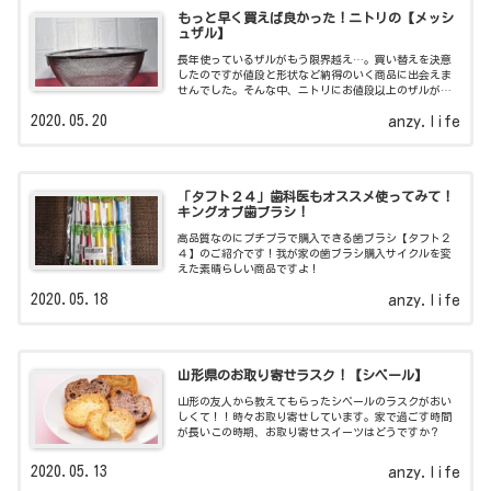
もっと早く買えば良かった！ニトリの【メッシ
ュザル】
長年使っているザルがもう限界越え…。買い替えを決意
したのですが値段と形状など納得のいく商品に出会えま
せんでした。そんな中、ニトリにお値段以上のザルがあ
ったのです！
2020.05.20
anzy.life
「タフト２４」歯科医もオススメ使ってみて！
キングオブ歯ブラシ！
高品質なのにプチプラで購入できる歯ブラシ【タフト２
４】のご紹介です！我が家の歯ブラシ購入サイクルを変
えた素晴らしい商品ですよ！
2020.05.18
anzy.life
山形県のお取り寄せラスク！【シベール】
山形の友人から教えてもらったシベールのラスクがおい
しくて！！時々お取り寄せしています。家で過ごす時間
が長いこの時期、お取り寄せスイーツはどうですか？
2020.05.13
anzy.life