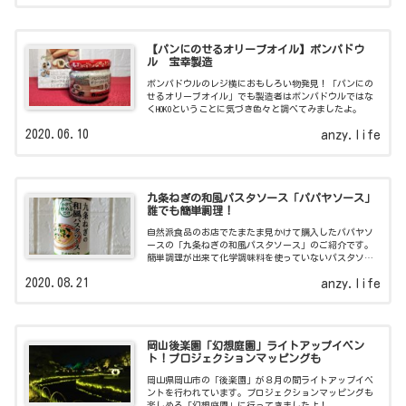
【パンにのせるオリーブオイル】ポンパドウ
ル 宝幸製造
ポンパドウルのレジ横におもしろい物発見！「パンにの
せるオリーブオイル」でも製造者はポンパドウルではな
くHOKOということに気づき色々と調べてみましたよ。
2020.06.10
anzy.life
九条ねぎの和風パスタソース「パパヤソース」
誰でも簡単調理！
自然派食品のお店でたまたま見かけて購入したパパヤソ
ースの「九条ねぎの和風パスタソース」のご紹介です。
簡単調理が出来て化学調味料を使っていないパスタソー
スですよ。
2020.08.21
anzy.life
岡山後楽園「幻想庭園」ライトアップイベン
ト！プロジェクションマッピングも
岡山県岡山市の「後楽園」が８月の間ライトアップイベ
ントを行われています。プロジェクションマッピングも
楽しめる「幻想庭園」に行ってきましたよ！