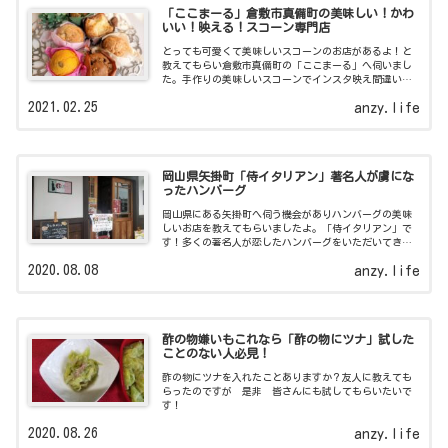
「ここまーる」倉敷市真備町の美味しい！かわ
いい！映える！スコーン専門店
とっても可愛くて美味しいスコーンのお店があるよ！と
教えてもらい倉敷市真備町の「ここまーる」へ伺いまし
た。手作りの美味しいスコーンでインスタ映え間違いな
し！お取り寄せのご紹介も！
2021.02.25
anzy.life
岡山県矢掛町「侍イタリアン」著名人が虜にな
ったハンバーグ
岡山県にある矢掛町へ伺う機会がありハンバーグの美味
しいお店を教えてもらいましたよ。「侍イタリアン」で
す！多くの著名人が恋したハンバーグをいただいてきま
した。
2020.08.08
anzy.life
酢の物嫌いもこれなら「酢の物にツナ」試した
ことのない人必見！
酢の物にツナを入れたことありますか？友人に教えても
らったのですが 是非 皆さんにも試してもらいたいで
す！
2020.08.26
anzy.life