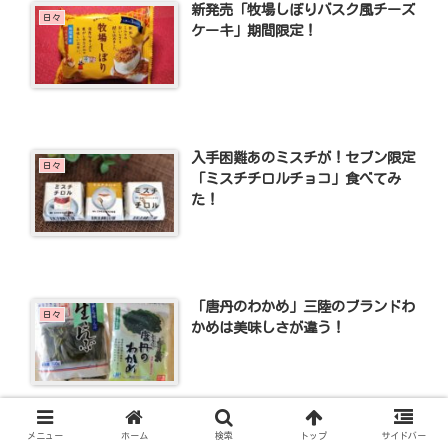
新発売「牧場しぼりバスク風チーズ
日々
ケーキ」期間限定！
入手困難あのミスチが！セブン限定
日々
「ミスチチロルチョコ」食べてみ
た！
「唐丹のわかめ」三陸のブランドわ
日々
かめは美味しさが違う！
メニュー
ホーム
検索
トップ
サイドバー