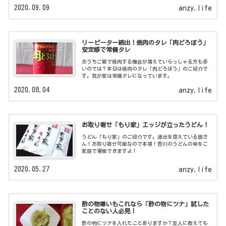
2020.09.09
anzy.life
リーピーター続出！焼肉のタレ「肉どろぼう」
安定感で常備タレ
おうちご飯で焼肉する機会が増えていらっしゃる方も多
いのでは？本日は焼肉のタレ「肉どろぼう」のご紹介で
す。我が家は常備タレになっています。
2020.08.04
anzy.life
お取り寄せ「もり家」エッジが立ったうどん！
うどん「もり家」のご紹介です。遠出を控えている皆さ
ん！お取り寄せ可能なので本場！香川のうどんの味をご
家庭で堪能できますよ！
2020.05.27
anzy.life
酢の物嫌いもこれなら「酢の物にツナ」試した
ことのない人必見！
酢の物にツナを入れたことありますか？友人に教えても