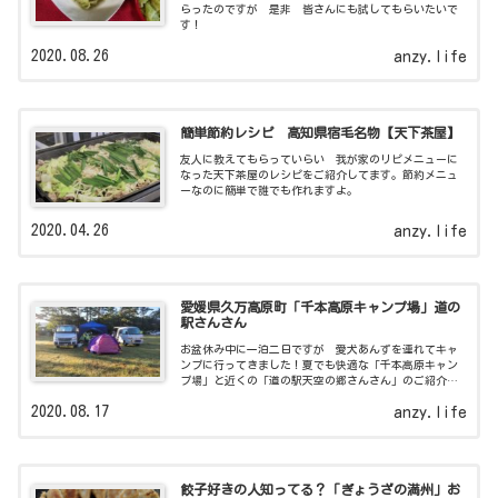
らったのですが 是非 皆さんにも試してもらいたいで
す！
2020.08.26
anzy.life
簡単節約レシピ 高知県宿毛名物【天下茶屋】
友人に教えてもらっていらい 我が家のリピメニューに
なった天下茶屋のレシピをご紹介してます。節約メニュ
ーなのに簡単で誰でも作れますよ。
2020.04.26
anzy.life
愛媛県久万高原町「千本高原キャンプ場」道の
駅さんさん
お盆休み中に一泊二日ですが 愛犬あんずを連れてキャ
ンプに行ってきました！夏でも快適な「千本高原キャン
プ場」と近くの「道の駅天空の郷さんさん」のご紹介で
す！
2020.08.17
anzy.life
餃子好きの人知ってる？「ぎょうざの満州」お