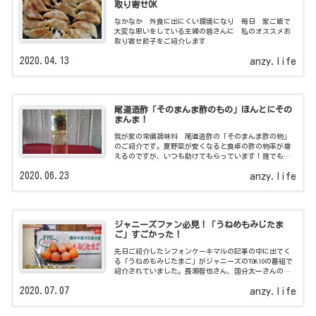
取り寄せOK
なかなか 外食に出にくい環境になり 毎日 家ご飯で
大変な思いをしている主婦の皆さんに 私のオススメお
取り寄せ餃子をご紹介します
2020.04.13
anzy.life
尾道造酢「そのまんま酢のもの」ほんとにその
まんま！
我が家の常備調味料 尾道造酢の「そのまんま酢の物」
のご紹介です。夏野菜が安くなると食卓の酢の物率が増
えるのですが、いつも助けてもらっています！誰でも簡
単に絶品酢の物が作れますよ！
2020.06.23
anzy.life
ジャニーズファン必見！「うねめもみじたま
ご」すごかった！
先日ご紹介したシフォンケーキマルの記事の中に出てく
る「うねめもみじたまご」がジャニーズのTOKIOの番組で
紹介されていました。長瀬智也さん、国分太一さんの他
にも関ジャニ∞の丸山隆平さんも「うねめもみじたま
2020.07.07
anzy.life
ご」召し上がってますよ！