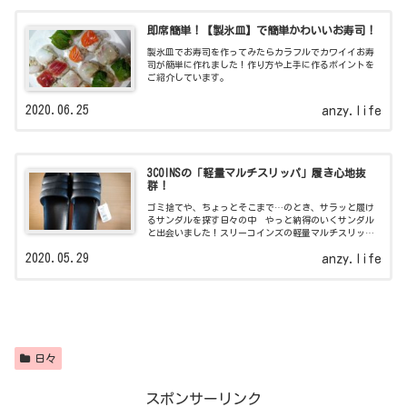
即席簡単！【製氷皿】で簡単かわいいお寿司！
製氷皿でお寿司を作ってみたらカラフルでカワイイお寿
司が簡単に作れました！作り方や上手に作るポイントを
ご紹介しています。
2020.06.25
anzy.life
3COINSの「軽量マルチスリッパ」履き心地抜
群！
ゴミ捨てや、ちょっとそこまで…のとき、サラッと履け
るサンダルを探す日々の中 やっと納得のいくサンダル
と出会いました！スリーコインズの軽量マルチスリッパ
のご紹介です！
2020.05.29
anzy.life
日々
スポンサーリンク