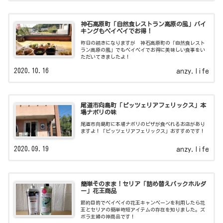
神石高原町「自然食レストラン高原の風」バイ
キングもペイペイでお得！
昨日の続きになりますが 神石高原町の「自然食レスト
ラン高原の風」でもペイペイでお得に美味しい食事をい
ただいてきましたよ！
2020.10.16
anzy.life
尾道市向島町「ピッツェリアフェリックス」本
場ナポリの味
尾道市向島町に本場ナポリのピザが食べれるお店があり
ますよ！「ピッツェリアフェリックス」おすすめです！
2020.09.19
anzy.life
簡単そのまま！セリア「詰め替えパックホルダ
ー」花王商品
節約目的でペイペイの花王キャンペーンを利用したら花
王とセリアの簡単時短アイテムの存在を知りました。ズ
ボラ主婦の神商品です！