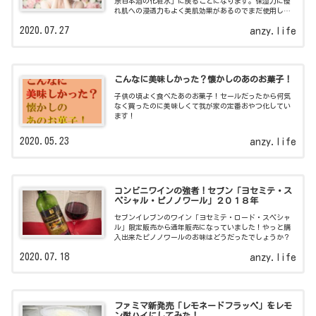
宗日本酒の化粧水」に戻ることになります。保湿力に優
れ肌への浸透力もよく美肌効果があるのでまだ使用した
ことのない方！オススメですよ。
2020.07.27
anzy.life
こんなに美味しかった？懐かしのあのお菓子！
子供の頃よく食べたあのお菓子！セールだったから何気
なく買ったのに美味しくて我が家の定番おやつ化してい
ます！
2020.05.23
anzy.life
コンビニワインの強者！セブン「ヨセミテ・ス
ペシャル・ピノノワール」２０１８年
セブンイレブンのワイン「ヨセミテ・ロード・スペシャ
ル」限定販売から通年販売になっていました！やっと購
入出来たピノノワールのお味はどうだったでしょうか？
2020.07.18
anzy.life
ファミマ新発売「レモネードフラッペ」をレモ
ン酎ハイにしてみた！