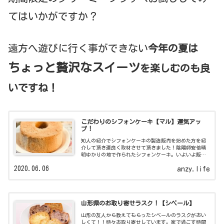
てはいかがですか？
遠方へ遊びに行く事ができない
今年の夏は
ちょっと贅沢なスイーツ
を楽しむのも良
いですね！
こだわりのシフォンケーキ【マル】運気アッ
プ！
知人の紹介でシフォンケーキの製造販売を始めた方を紹
介して頂き運良く取材させて頂きました！陰陽師安倍晴
明ゆかりの地で作られたシフォンケーキ。いよいよ販売
されますよ！
2020.06.06
anzy.life
山形県のお取り寄せラスク！【シベール】
山形の友人から教えてもらったシベールのラスクがおい
しくて！！時々お取り寄せしています。家で過ごす時間