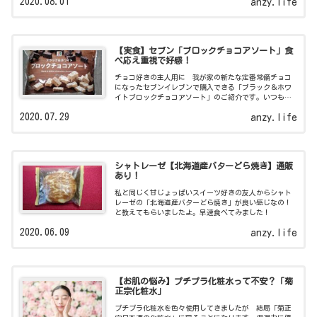
2020.08.01
anzy.life
【実食】セブン「ブロックチョコアソート」食
べ応え重視で好感！
チョコ好きの主人用に 我が家の新たな定番常備チョコ
になったセブンイレブンで購入できる「ブラック＆ホワ
イトブロックチョコアソート」のご紹介です。いつも購
入しているキットカットと比較してみました！
2020.07.29
anzy.life
シャトレーゼ【北海道産バターどら焼き】通販
あり！
私と同じく甘じょっぱいスイーツ好きの友人からシャト
レーゼの「北海道産バターどら焼き」が良い感じなの！
と教えてもらいましたよ。早速食べてみました！
2020.06.09
anzy.life
【お肌の悩み】プチプラ化粧水って不安？「菊
正宗化粧水」
プチプラ化粧水を色々使用してきましたが 結局「菊正