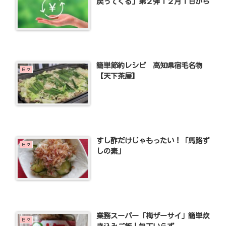
戻ってくる」第２弾１２月１日から
簡単節約レシピ 高知県宿毛名物
日々
【天下茶屋】
すし酢だけじゃもったい！「馬路ず
日々
しの素」
業務スーパー「梅ザーサイ」簡単炊
日々