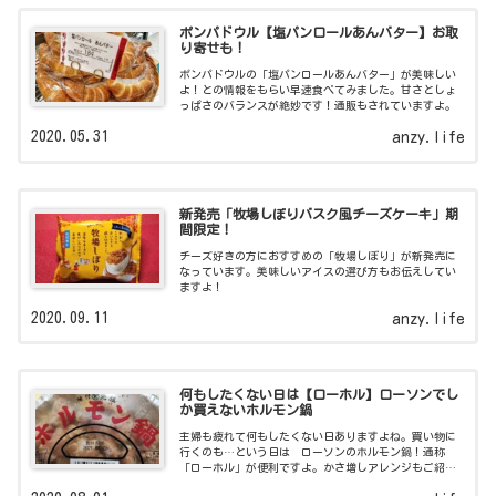
ポンパドウル【塩パンロールあんバター】お取
り寄せも！
ポンパドウルの「塩パンロールあんバター」が美味しい
よ！との情報をもらい早速食べてみました。甘さとしょ
っぱさのバランスが絶妙です！通販もされていますよ。
2020.05.31
anzy.life
新発売「牧場しぼりバスク風チーズケーキ」期
間限定！
チーズ好きの方におすすめの「牧場しぼり」が新発売に
なっています。美味しいアイスの選び方もお伝えしてい
ますよ！
2020.09.11
anzy.life
何もしたくない日は【ローホル】ローソンでし
か買えないホルモン鍋
主婦も疲れて何もしたくない日ありますよね。買い物に
行くのも…という日は ローソンのホルモン鍋！通称
「ローホル」が便利ですよ。かさ増しアレンジもご紹
介！