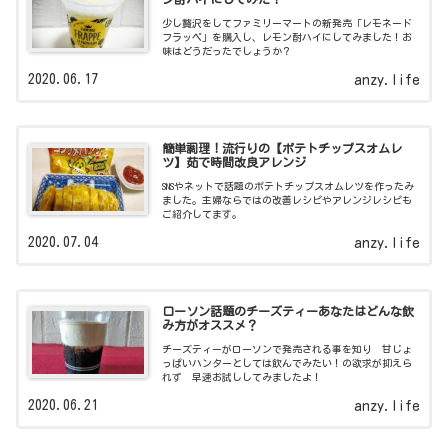
少し贅沢をしてファミリーマートの新発売「レモネード
フラッペ」を購入し、レモン酎ハイにしてみました！お
味はどうだったでしょうか？
2020.06.17
anzy.life
簡単調理！流行りの【ポテトチップスオムレ
ツ】茹で時間改良アレンジ
SNSやネットで話題のポテトチップスオムレツを作ったみ
ました。主婦ならではの改善レシピやアレンジレシピも
ご紹介してます。
2020.07.04
anzy.life
ローソン話題のチーズティーあなたはどんな飲
み方がオススメ？
チーズティーがローソンで発売される事を知り 甘じょ
っぱいハンターとしては飲んでみたい！の欲求が抑えら
れず 早速お試ししてみましたよ！
2020.06.21
anzy.life