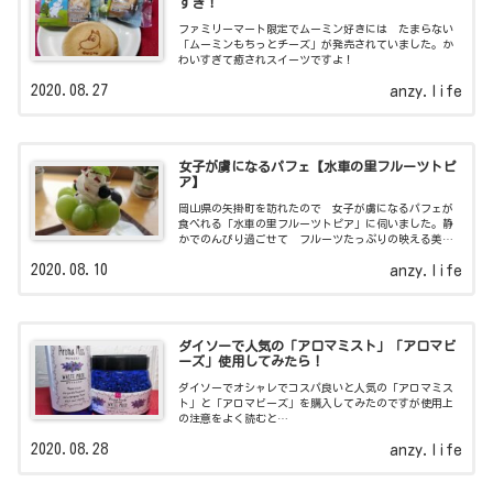
すぎ！
ファミリーマート限定でムーミン好きには たまらない
「ムーミンもちっとチーズ」が発売されていました。か
わいすぎて癒されスイーツですよ！
2020.08.27
anzy.life
女子が虜になるパフェ【水車の里フルーツトピ
ア】
岡山県の矢掛町を訪れたので 女子が虜になるパフェが
食べれる「水車の里フルーツトピア」に伺いました。静
かでのんびり過ごせて フルーツたっぷりの映える美味
しいパフェが食べれますよ！
2020.08.10
anzy.life
ダイソーで人気の「アロマミスト」「アロマビ
ーズ」使用してみたら！
ダイソーでオシャレでコスパ良いと人気の「アロマミス
ト」と「アロマビーズ」を購入してみたのですが使用上
の注意をよく読むと…
2020.08.28
anzy.life