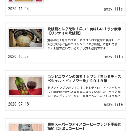
2020.11.04
anzy.life
炊飯鍋とは？簡単！早い！美味しい！ラク家事
【リンナイの炊飯鍋】
食欲の秋！新米の季節！ガスコンロで簡単に美味しいご
飯が炊けると話題の「リンナイの炊飯鍋」ご存じです
か？土鍋で炊いているという方も必見ですよ！
2020.10.02
anzy.life
コンビニワインの強者！セブン「ヨセミテ・ス
ペシャル・ピノノワール」２０１８年
セブンイレブンのワイン「ヨセミテ・ロード・スペシャ
ル」限定販売から通年販売になっていました！やっと購
入出来たピノノワールのお味はどうだったでしょうか？
2020.07.18
anzy.life
業務スーパーのアイスコーヒーブレンド手軽に
節約【水出しコーヒー】