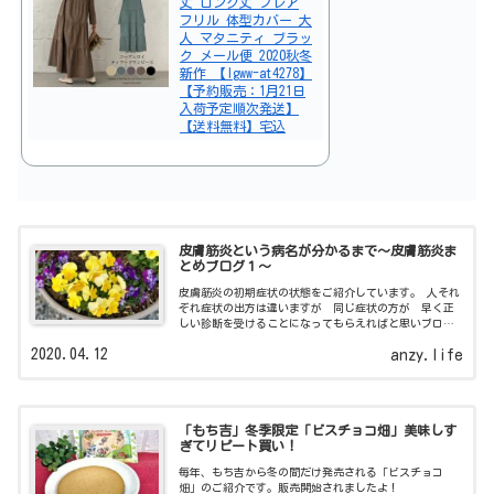
丈 ロング丈 フレア
フリル 体型カバー 大
人 マタニティ ブラッ
ク メール便 2020秋冬
新作 【lgww-at4278】
【予約販売：1月21日
入荷予定順次発送】
【送料無料】宅込
皮膚筋炎という病名が分かるまで～皮膚筋炎ま
とめブログ１～
皮膚筋炎の初期症状の状態をご紹介しています。 人それ
ぞれ症状の出方は違いますが 同じ症状の方が 早く正
しい診断を受けることになってもらえればと思いブログ
にしました。
2020.04.12
anzy.life
「もち吉」冬季限定「ビスチョコ畑」美味しす
ぎてリピート買い！
毎年、もち吉から冬の間だけ発売される「ビスチョコ
畑」のご紹介です。販売開始されましたよ！