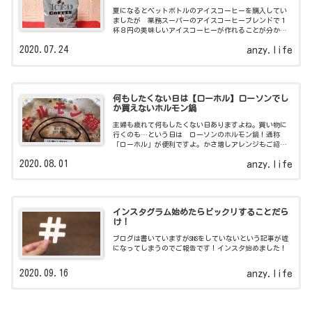
夏になるとペットボトルのアイスコーヒーを購入してい
ましたが 業務スーパーのアイスコーヒーブレンドで１
杯８円の美味しいアイスコーヒーが作れることが分かり
ました。簡単でコスパに優れエコにもなる水出しコーヒ
2020.07.24
anzy.life
ーの作り方のご紹介です。
何もしたくない日は【ローホル】ローソンでし
か買えないホルモン鍋
主婦も疲れて何もしたくない日ありますよね。買い物に
行くのも…という日は ローソンのホルモン鍋！通称
「ローホル」が便利ですよ。かさ増しアレンジもご紹
介！
2020.08.01
anzy.life
インスタグラム始めたらビックリすることだら
け！
ブログは書いていますがSNSをしていないという記事が嘘
になってしまうのでご報告です！インスタ始めました！
2020.09.16
anzy.life