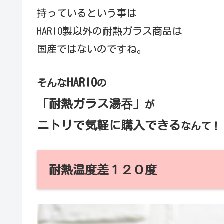
持っているという事は
HARIO製以外の耐熱ガラス商品は
国産ではないのですね。
HARIO
そんな
の
「耐熱ガラス
湯吞
」
が
ニトリで気軽に購入できる
なんて！
耐熱温度差１２０度