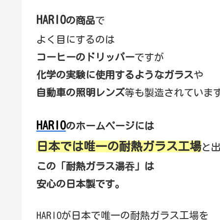
HARIO
の商品
で
よく目にするのは
コーヒーのドリッパー
ですが
化学の実験に使用するようなガラス
や
自動車の照明レンズ
等も製造されていま
HARIO
のホームページには
日本では唯一の耐熱ガラス工場
と
この「耐熱ガラス湯吞」は
安心の日本製です。
HARIOが日本で唯一の耐熱ガラス工場を