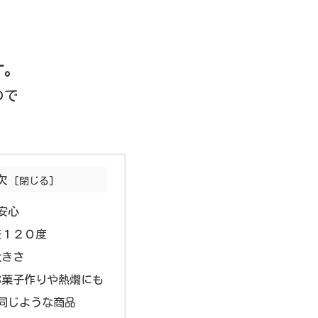
す。
ので
次
で安心
差１２０度
大きさ
お菓子作りや熱燗にも
でも同じような商品