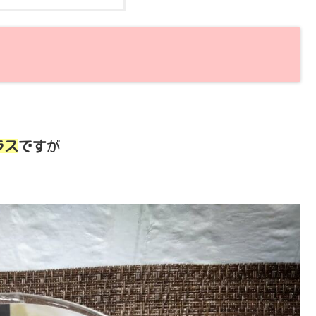
ラス
です
が