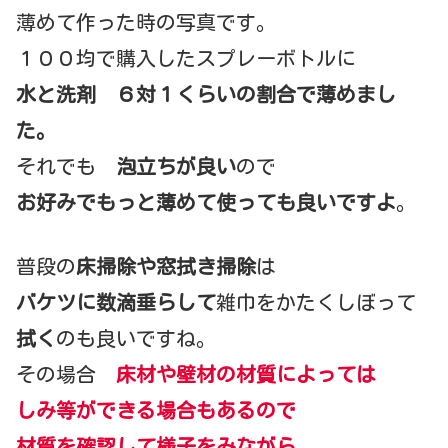
薄めて作った時の写真です。
１００均で購入したスプレーボトルに
水と洗剤 ６対１くらいの割合で薄めまし
た。
それでも
泡立ちが良い
ので
お好みでもっと薄めて使っても良いですよ
。
普段の
床掃除や窓拭き掃除
は
バケツに数滴垂らして
雑巾をかたくしぼって
拭く
のも良いですね。
その場合
床材や壁材の材質によっては
しみ等ができる場合もあるので
材質を確認して様子をみながら