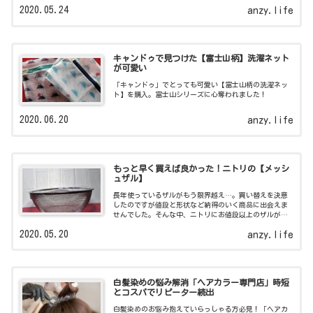
2020.05.24
anzy.life
キャンドゥで見つけた【富士山柄】洗濯ネット
が可愛い
「キャンドゥ」でとっても可愛い【富士山柄の洗濯ネッ
ト】を購入。富士山シリーズに心奪われました！
2020.06.20
anzy.life
もっと早く買えば良かった！ニトリの【メッシ
ュザル】
長年使っているザルがもう限界越え…。買い替えを決意
したのですが値段と形状など納得のいく商品に出会えま
せんでした。そんな中、ニトリにお値段以上のザルがあ
ったのです！
2020.05.20
anzy.life
白髪染めの悩み解消「ヘアカラー専門店」時短
とコスパでリピーター続出
白髪染めのお悩み抱えていらっしゃる方必見！「ヘアカ