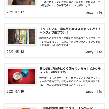
ラー専門店」って行かれた事ありますか？実際に通って
いる私がヘアカラー専門店について解説します。
2020.07.17
anzy.life
「タフト２４」歯科医もオススメ使ってみて！
キングオブ歯ブラシ！
高品質なのにプチプラで購入できる歯ブラシ【タフト２
４】のご紹介です！我が家の歯ブラシ購入サイクルを変
えた素晴らしい商品ですよ！
2020.05.18
anzy.life
薬の錠剤が飲みにくく困っている方！ピルクラ
ッシャーのおすすめ
我が家でずっと使用していて助かっているピルクラッシ
ャーのご紹介です。錠剤が飲みにくい…錠剤を粉末にし
たい…そんなお悩みの方オススメですよ！
2020.07.10
anzy.life
山形県のお取り寄せラスク！【シベール】