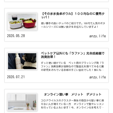
【そのまま食卓ボウル】１００均なのに優秀タ
ッパ！
使い勝手の良いタッパのご紹介です。100均で人気のボヌ
ールシリーズには無い良さをお伝えしていますよ！
2020.05.28
anzy.life
ペットケア以外にも「ラファン」光合成細菌で
消臭効果！
ずっと使い続けている ペット用のブラッシング剤「ラ
ファン」消臭効果が抜群なので製造元を調べてみると菌
の研究をされている京都のすごい会社でした！他にも気
になる商品が！
2020.07.21
anzy.life
オンライン習い事 メリット デメリット
コロナウイルスのクラスター発生の懸念から習い事に通
えない人が増えている一方 オンラインで塾やレッスン
を行っている人もいます！今、オンライン化を考えてい
る方にメリットデメリットをお伝えしています。