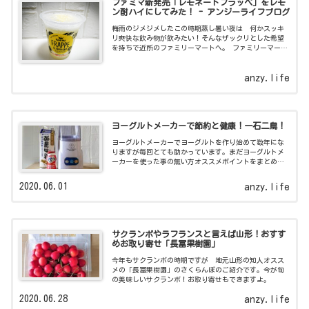
ファミマ新発売「レモネードフラッペ」をレモ
ン酎ハイにしてみた！ - アンジーライフブログ
梅雨のジメジメしたこの時期蒸し暑い夜は 何かスッキ
リ爽快な飲み物が飲みたい！そんなザックリとした希望
を持ちで近所のファミリーマートへ。 ファミリーマート
のフラッペシリーズ毎回 色々と新商品が発売されてい
ます。２０２０年の
anzy.life
ヨーグルトメーカーで節約と健康！一石二鳥！
ヨーグルトメーカーでヨーグルトを作り始めて数年にな
りますが毎回とても助かっています。まだヨーグルトメ
ーカーを使った事の無い方オススメポイントをまとめて
いますよ！
2020.06.01
anzy.life
サクランボやラフランスと言えば山形！おすす
めお取り寄せ「長冨果樹園」
今年もサクランボの時期ですが 地元山形の知人オスス
メの「長冨果樹園」のさくらんぼのご紹介です。今が旬
の美味しいサクランボ！お取り寄せもできますよ。
2020.06.28
anzy.life