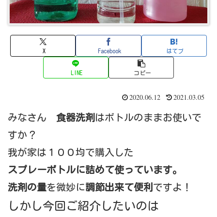
X
Facebook
はてブ
LINE
コピー
2020.06.12
2021.03.05
みなさん
食器洗剤
はボトルのままお使いで
すか？
我が家は１００均で購入した
スプレーボトルに詰めて使っています。
洗剤の量
を微妙に
調節出来て便利
ですよ！
しかし今回ご紹介したいのは