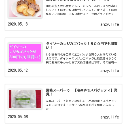
山形の友人から教えてもらったシベールのラスクがおい
しくて！！時々お取り寄せしています。家で過ごす時間
が長いこの時期、お取り寄せスイーツはどうですか？
2020.05.13
anzy.life
ダイソーのレジカゴバック！５００円でも即買
い！
レジ袋有料化を目前にエコバックを買う人が増えている
ようです。ダイソーのレジカゴバックは強気価格５００
円の販売にもかかわらず欠品店舗続出です。その納得の
理由をご紹介しています！
2020.05.12
anzy.life
業務スーパーで 【冷凍ゆでスパゲッティ】発
見！
業務スーパーで初めて発見した 冷凍のゆでスパゲッテ
ィのご紹介です！お役立ち感が凄すぎて即買いしまし
た！
2020.05.08
anzy.life