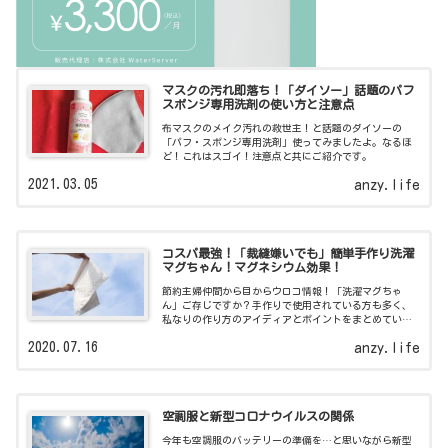
マスクの汚れ即落ち！「ダイソー」話題のパフ
スポンジ専用洗剤の使い方と注意点
布マスクのメイク汚れの救世主！と話題のダイソーの
「パフ・スポンジ専用洗剤」使ってみましたよ。なるほ
ど！これはスゴイ！注意点と共にご紹介です。
2021.03.05
anzy.life
コスパ最強！「裁縫嫌いでも」簡単手作り洗濯
マグちゃん！マグネシウム効果！
節約主婦仲間から目からウロコ情報！「洗濯マグちゃ
ん」ご存じですか？手作りで使用されている方も多く、
私なりの作り方のアイディアとポイントをまとめていま
すよ！
2020.07.16
anzy.life
空調服と新型コロナウイルスの関係
今年も空調服のバッテリーの準備を…と思いながら新型