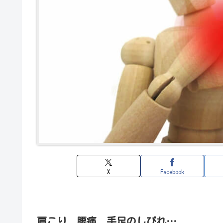
X
Facebook
肩こり 腰痛 手足のしびれ…