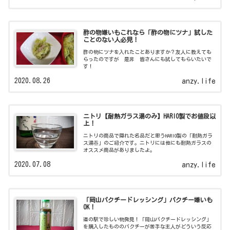
酢の物嫌いもこれなら「酢の物にツナ」試した
ことのない人必見！
酢の物にツナを入れたことありますか？友人に教えても
らったのですが 是非 皆さんにも試してもらいたいで
す！
2020.08.26
anzy.life
ニトリ【耐熱ガラス湯のみ】HARIO製でお値段以
上！
ニトリの商品で隠れた名品だと思うHARIO製の「耐熱ガラ
ス湯吞」のご紹介です。ニトリには他にも耐熱ガラスの
オススメ商品がありましたよ。
2020.07.08
anzy.life
「岡山パクチードレッシング」パクチー嫌いも
OK！
道の駅で珍しい物発見！「岡山パクチードレッシング」
を購入したもののパクチーが苦手な主人がどういう反応