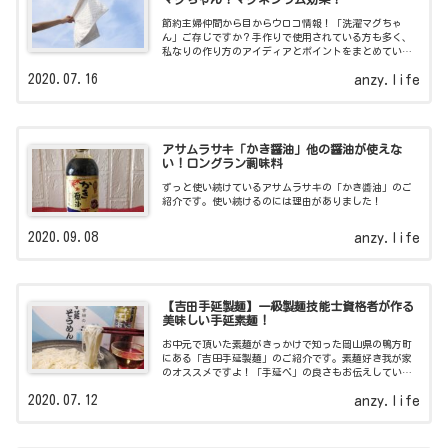
節約主婦仲間から目からウロコ情報！「洗濯マグちゃ
ん」ご存じですか？手作りで使用されている方も多く、
私なりの作り方のアイディアとポイントをまとめていま
すよ！
2020.07.16
anzy.life
アサムラサキ「かき醤油」他の醤油が使えな
い！ロングラン調味料
ずっと使い続けているアサムラサキの「かき醬油」のご
紹介です。使い続けるのには理由がありました！
2020.09.08
anzy.life
【吉田手延製麺】一級製麺技能士資格者が作る
美味しい手延素麺！
お中元で頂いた素麺がきっかけで知った岡山県の鴨方町
にある「吉田手延製麺」のご紹介です。素麺好き我が家
のオススメですよ！「手延べ」の良さもお伝えしていま
す。
2020.07.12
anzy.life