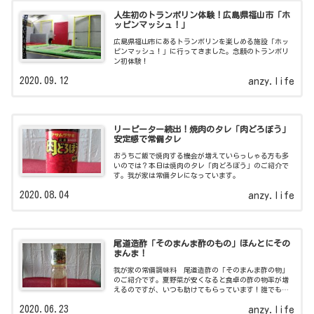
人生初のトランポリン体験！広島県福山市「ホ
ッピンマッシュ！」
広島県福山市にあるトランポリンを楽しめる施設「ホッ
ピンマッシュ！」に行ってきました。念願のトランポリ
ン初体験！
2020.09.12
anzy.life
リーピーター続出！焼肉のタレ「肉どろぼう」
安定感で常備タレ
おうちご飯で焼肉する機会が増えていらっしゃる方も多
いのでは？本日は焼肉のタレ「肉どろぼう」のご紹介で
す。我が家は常備タレになっています。
2020.08.04
anzy.life
尾道造酢「そのまんま酢のもの」ほんとにその
まんま！
我が家の常備調味料 尾道造酢の「そのまんま酢の物」
のご紹介です。夏野菜が安くなると食卓の酢の物率が増
えるのですが、いつも助けてもらっています！誰でも簡
単に絶品酢の物が作れますよ！
2020.06.23
anzy.life