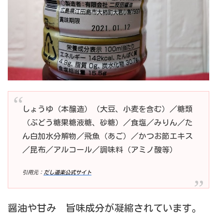
しょうゆ（本醸造）（大豆、小麦を含む）／糖類
（ぶどう糖果糖液糖、砂糖）／食塩／みりん／た
ん白加水分解物／飛魚（あご）／かつお節エキス
／昆布／アルコール／調味料（アミノ酸等）
引用元：
だし道楽公式サイト
醤油や甘み 旨味成分が凝縮されています。