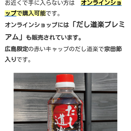
お近くで手に入らない方は
オンラインショ
ップ
で購入可能
です。
「だし道楽プレミ
オンラインショップには
アム」
も販売されています。
広島限定
の赤いキャップのだし道楽で
宗田節
入り
です。