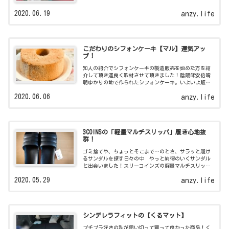
2020.06.19
anzy.life
こだわりのシフォンケーキ【マル】運気アッ
プ！
知人の紹介でシフォンケーキの製造販売を始めた方を紹
介して頂き運良く取材させて頂きました！陰陽師安倍晴
明ゆかりの地で作られたシフォンケーキ。いよいよ販売
されますよ！
2020.06.06
anzy.life
3COINSの「軽量マルチスリッパ」履き心地抜
群！
ゴミ捨てや、ちょっとそこまで…のとき、サラッと履け
るサンダルを探す日々の中 やっと納得のいくサンダル
と出会いました！スリーコインズの軽量マルチスリッパ
のご紹介です！
2020.05.29
anzy.life
シンデレラフィットの【くるマット】
プチプラ好きの私が思い切って買って良かった商品！く