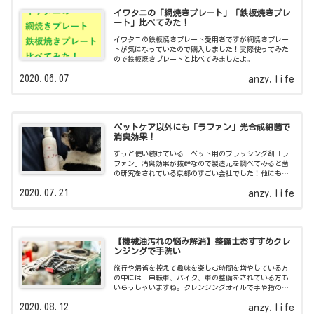
イワタニの「網焼きプレート」「鉄板焼きプレ
ート」比べてみた！
イワタニの鉄板焼きプレート愛用者ですが網焼きプレー
トが気になっていたので購入しました！実際使ってみた
ので鉄板焼きプレートと比べてみましたよ。
2020.06.07
anzy.life
ペットケア以外にも「ラファン」光合成細菌で
消臭効果！
ずっと使い続けている ペット用のブラッシング剤「ラ
ファン」消臭効果が抜群なので製造元を調べてみると菌
の研究をされている京都のすごい会社でした！他にも気
になる商品が！
2020.07.21
anzy.life
【機械油汚れの悩み解消】整備士おすすめクレ
ンジングで手洗い
旅行や帰省を控えて趣味を楽しむ時間を増やしている方
の中には 自転車、バイク、車の整備をされている方も
いらっしゃいますね。クレンジングオイルで手や指の機
械油汚れが落とせるってご存知ですか？
2020.08.12
anzy.life