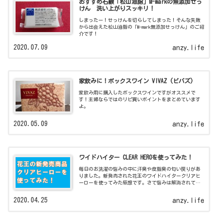
おすすめ石鹸「松山油脂」M-markの無添加せっ
けん 洗い上がりスッキリ！
しまったー！せっけんを切らしてしまった！そんな失敗
から出会えた松山油脂の「M-mark無添加せっけん」のご紹
介です！
2020.07.09
anzy.life
家飲みに！ボックスワイン VIVAZ (ビバズ)
家飲み用に購入したボックスワインですがオススメで
す！主婦ならではのリピ買いポイントをまとめています
よ。
2020.05.09
anzy.life
ワイドハイター CLEAR HEROを使ってみた！
毎日のお洗濯の悩みの中に汗臭や皮脂臭の匂い戻りがあ
りました。新発売された花王のワイドハイタークリアヒ
ーローを使ってみた感想です。さて悩みは解消されてる
でしょうか？
2020.04.25
anzy.life