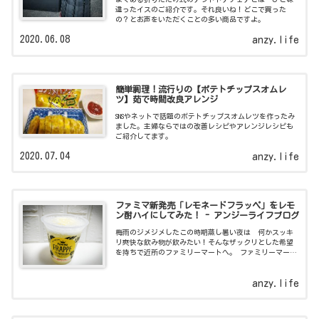
違ったイスのご紹介です。それ良いね！どこで買った
の？とお声をいただくことの多い商品ですよ。
2020.06.08
anzy.life
簡単調理！流行りの【ポテトチップスオムレ
ツ】茹で時間改良アレンジ
SNSやネットで話題のポテトチップスオムレツを作ったみ
ました。主婦ならではの改善レシピやアレンジレシピも
ご紹介してます。
2020.07.04
anzy.life
ファミマ新発売「レモネードフラッペ」をレモ
ン酎ハイにしてみた！ - アンジーライフブログ
梅雨のジメジメしたこの時期蒸し暑い夜は 何かスッキ
リ爽快な飲み物が飲みたい！そんなザックリとした希望
を持ちで近所のファミリーマートへ。 ファミリーマート
のフラッペシリーズ毎回 色々と新商品が発売されてい
ます。２０２０年の
anzy.life