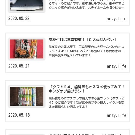
るマットのご紹介です。車中泊はもちろん、車の中でピ
クニック気分が味わえます。ステイホームの日々にも活
躍しますよ！
2020.05.22
anzy.life
気が付けば三幸製菓！「丸大豆せんべい」
我が家の定番お菓子 三幸製菓の丸大豆せんべいのオス
スメですよ！ＣＭのインパクトが強いですが我が家の三
幸製菓愛をお伝えしています！
2020.05.21
anzy.life
「タフト２４」歯科医もオススメ使ってみて！
キングオブ歯ブラシ！
高品質なのにプチプラで購入できる歯ブラシ【タフト２
４】のご紹介です！我が家の歯ブラシ購入サイクルを変
えた素晴らしい商品ですよ！
2020.05.18
anzy.life