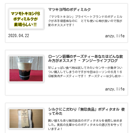
マツキヨPBのボディミルク
「マツモトキヨシ」プライベートブランドのボディミル
クがお手頃価格なのに とても使い心地が良いので我が
家のオススメです！
2020.04.22
anzy.life
ローソン話題のチーズティーあなたはどんな飲
み方がオススメ？ - アンジーライフブログ
甘じょっぱい食べ物は試してみたいセンサーが働きつい
つい購入してしまうのですが今回はローソンの６月１６
日新発売チーズティーです！ チーズティーは少し前か
ら 各メディアでも取り上げられ流行っているのは知っ
ていましたが近場で発
anzy.life
シルクにこだわり「無印良品」ボディタオル 使
ってみた
買い替えもあり無印良品のボディタオルを使用し始めま
した。美肌の先輩からのボディタオルの選び方を守って
いますよ！