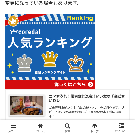
変更になっている場合もあります。
ゴマまみれ！常備食に決定！いい友の「金ごま
いわし」
ごま専門店がつくる「金ごまいわし」のご紹介です。リ
ピート決定の感動の美味しさ！魚嫌いのお子様にも是
非！
2022.06.23
anzy.life
メニュー
ホーム
検索
トップ
サイドバー