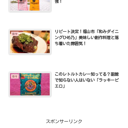
強！
リピート決定！福山市「和みダイニ
日々
ングひめ乃」美味しい創作料理と落
ち着いた雰囲気！
このレトルトカレー知ってる？函館
日々
で知らない人はいない「ラッキーピ
エロ」
スポンサーリンク