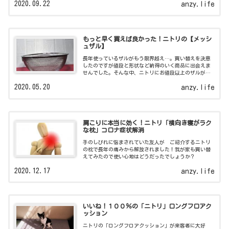
2020.09.22
anzy.life
もっと早く買えば良かった！ニトリの【メッシ
ュザル】
長年使っているザルがもう限界越え…。買い替えを決意
したのですが値段と形状など納得のいく商品に出会えま
せんでした。そんな中、ニトリにお値段以上のザルがあ
ったのです！
2020.05.20
anzy.life
肩こりに本当に効く！ニトリ「横向き寝がラク
な枕」コロナ症状解消
手のしびれに悩まされていた友人が ご紹介するニトリ
の枕で長年の痛みから解放されました！我が家も買い替
えてみたので使い心地はどうだったでしょうか？
2020.12.17
anzy.life
いいね！１００％の「ニトリ」ロングフロアク
ッション
ニトリの「ロングフロアクッション」が来客者に大好