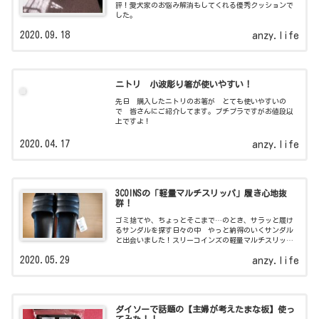
評！愛犬家のお悩み解消もしてくれる優秀クッションで
した。
2020.09.18
anzy.life
ニトリ 小波彫り箸が使いやすい！
先日 購入したニトリのお箸が とても使いやすいの
で 皆さんにご紹介してます。プチプラですがお値段以
上ですよ！
2020.04.17
anzy.life
3COINSの「軽量マルチスリッパ」履き心地抜
群！
ゴミ捨てや、ちょっとそこまで…のとき、サラッと履け
るサンダルを探す日々の中 やっと納得のいくサンダル
と出会いました！スリーコインズの軽量マルチスリッパ
のご紹介です！
2020.05.29
anzy.life
ダイソーで話題の【主婦が考えたまな板】使っ