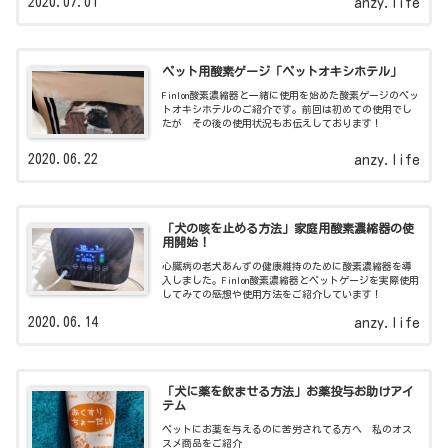
2020.07.01
anzy.life
ペット用酸素ゲージ「ペットオキシホテル」
Finlon酸素濃縮器と一緒に使用を始めた酸素ゲージのペッ
トオキシホテルのご紹介です。前回は初めての使用でし
たが その後の使用状況もお伝えしております！
2020.06.22
anzy.life
「犬の咳を止める方法」家庭用酸素濃縮器の使
用開始！
心臓病の老犬あんずの健康維持のために酸素濃縮器を導
入しました。Finlon酸素濃縮器とペットゲージを実際使用
してみての感想や使用方法をご紹介しています！
2020.06.14
anzy.life
「犬に薬を飲ませる方法」お薬投与お助けアイ
テム
ペットにお薬を与えるのに苦労されてる方へ 私のオス
スメ商品をご紹介