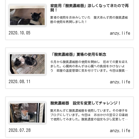
家庭用「酸素濃縮器」涼しくなってきたので再
開！
夏場の使用をお休みしていた 愛犬あんず用の酸素濃縮
器の使用を再開しました！
2020.10.05
anzy.life
「酸素濃縮器」夏場の使用を断念
６月から酸素濃縮器の使用を開始し 初めての夏を迎え
ました。心臓病のあんずは心臓への負担をかけないよ
う 部屋の温度管理に気を付けています。今回は酸素ゲ
ージ内の温度調節の難しさをお伝えしています。
2020.08.11
anzy.life
酸素濃縮器 設定を変更してチャレンジ！
愛犬あんずに酸素濃縮器を使用しています。その様子を
ブログにしています。今回は お出かけの翌日２日連続
で使用してみました。酸素濃度の設定も少し変更してみ
ましたよ。
2020.07.28
anzy.life