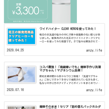
ワイドハイター CLEAR HEROを使ってみた！
毎日のお洗濯の悩みの中に汗臭や皮脂臭の匂い戻りがあ
りました。新発売された花王のワイドハイタークリアヒ
ーローを使ってみた感想です。さて悩みは解消されてる
でしょうか？
2020.04.25
anzy.life
コスパ最強！「裁縫嫌いでも」簡単手作り洗濯
マグちゃん！マグネシウム効果！
節約主婦仲間から目からウロコ情報！「洗濯マグちゃ
ん」ご存じですか？手作りで使用されている方も多く、
私なりの作り方のアイディアとポイントをまとめていま
すよ！
2020.07.16
anzy.life
簡単そのまま！セリア「詰め替えパックホルダ