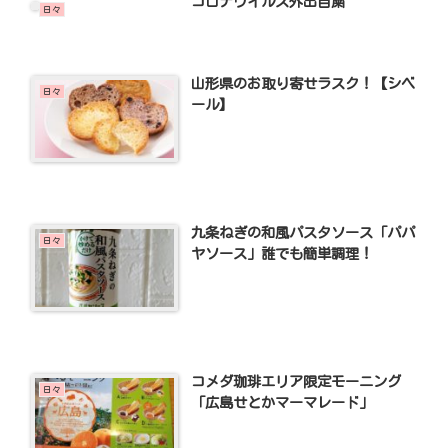
コロナウイルス外出自粛
日々
山形県のお取り寄せラスク！【シベ
日々
ール】
九条ねぎの和風パスタソース「パパ
日々
ヤソース」誰でも簡単調理！
コメダ珈琲エリア限定モーニング
日々
「広島せとかマーマレード」