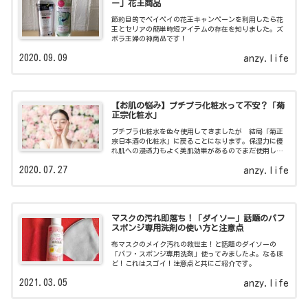
ー」花王商品
節約目的でペイペイの花王キャンペーンを利用したら花
王とセリアの簡単時短アイテムの存在を知りました。ズ
ボラ主婦の神商品です！
2020.09.09
anzy.life
【お肌の悩み】プチプラ化粧水って不安？「菊
正宗化粧水」
プチプラ化粧水を色々使用してきましたが 結局「菊正
宗日本酒の化粧水」に戻ることになります。保湿力に優
れ肌への浸透力もよく美肌効果があるのでまだ使用した
ことのない方！オススメですよ。
2020.07.27
anzy.life
マスクの汚れ即落ち！「ダイソー」話題のパフ
スポンジ専用洗剤の使い方と注意点
布マスクのメイク汚れの救世主！と話題のダイソーの
「パフ・スポンジ専用洗剤」使ってみましたよ。なるほ
ど！これはスゴイ！注意点と共にご紹介です。
2021.03.05
anzy.life